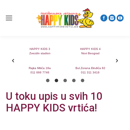
HAPPY KIDS 3
HAPPY KIDS 4
Zvezdin stadion
Novi Beograd
Rajka Mitića 18a
Bul.Zorana Đinđića 82
V
011 666 7746
011 311 3416
U toku upis u svih 10
HAPPY KIDS vrtića!