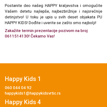
Postanite deo našeg HAPPY kraljevstva i omogućite
Vašem detetu najlepše, najbezbrižnije i najsrećnije
detinjstvo! U toku je upis u svih deset objekata PU
HAPPY KIDS! Dođite i uverite se zašto smo najbolji!
Zakažite termin prezentacije pozivom na broj
0611514130! Čekamo Vas!
Happy Kids 1
060 044 04 92
happykids1@happykidsvrtic.rs
Happy Kids 4