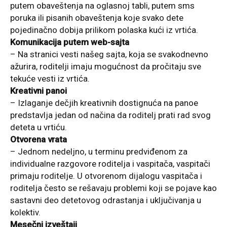
putem obaveštenja na oglasnoj tabli, putem sms
poruka ili pisanih obaveštenja koje svako dete
pojedinačno dobija prilikom polaska kući iz vrtića.
Komunikacija putem web-sajta
– Na stranici vesti našeg sajta, koja se svakodnevno
ažurira, roditelji imaju mogućnost da pročitaju sve
tekuće vesti iz vrtića.
Kreativni panoi
– Izlaganje dečjih kreativnih dostignuća na panoe
predstavlja jedan od načina da roditelj prati rad svog
deteta u vrtiću.
Otvorena vrata
– Jednom nedeljno, u terminu predviđenom za
individualne razgovore roditelja i vaspitača, vaspitači
primaju roditelje. U otvorenom dijalogu vaspitača i
roditelja često se rešavaju problemi koji se pojave kao
sastavni deo detetovog odrastanja i uključivanja u
kolektiv.
Mesečni izveštaji