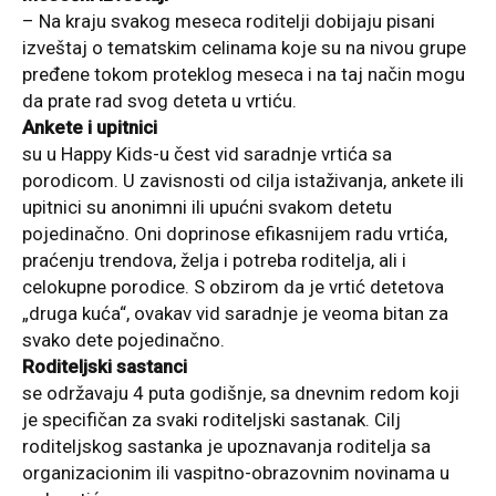
– Na kraju svakog meseca roditelji dobijaju pisani
izveštaj o tematskim celinama koje su na nivou grupe
pređene tokom proteklog meseca i na taj način mogu
da prate rad svog deteta u vrtiću.
Ankete i upitnici
su u Happy Kids-u čest vid saradnje vrtića sa
porodicom. U zavisnosti od cilja istaživanja, ankete ili
upitnici su anonimni ili upućni svakom detetu
pojedinačno. Oni doprinose efikasnijem radu vrtića,
praćenju trendova, želja i potreba roditelja, ali i
celokupne porodice. S obzirom da je vrtić detetova
„druga kuća“, ovakav vid saradnje je veoma bitan za
svako dete pojedinačno.
Roditeljski sastanci
se održavaju 4 puta godišnje, sa dnevnim redom koji
je specifičan za svaki roditeljski sastanak. Cilj
roditeljskog sastanka je upoznavanja roditelja sa
organizacionim ili vaspitno-obrazovnim novinama u