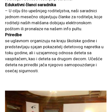
Edukativni članci saradnika
– U cilju što upešnijeg roditeljstva, naši saradnici
jednom mesečno objavljuju članke za roditelje, koje
roditelji naših mališana dobijaju elektronskom
poštom ili pronalaze na našem info pultu.
Priredbe
se uglavnom organizuju na kraju školske godine i
predstavljaju sjajan pokazatelj detetovog napretka u
toku godine, ali i uzajamnog odnosa deteta sa
vaspitačem, kao i deteta sa drugom decom. Učešće
deteta na priredbi jača njegovo samopouzdanje i
osećaj sigurnosti.