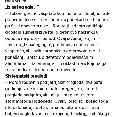
radu vrtića.
„Iz našeg ugla …“
– Tokom godine vaspitači kontinuirano i detaljno rade
praćenje dece na mesečnom, a ponekad i nedeljnom,
pa čak i dnevnom nivou. Roditelji jednom godišnje
dobijaju sumarni izveštaj o detetovo napretku u
odnosu na protekli period. Ovaj izveštaj, koji mi
zovemo „Iz našeg ugla“, predstavlja opšti utisak
vaspitača, ali i svih saradnika o detetovom radu i
ponašanju u vrtću, o detetovim pojedinačnim
afinitetima ili talentima, ali i o oblastima u kojima ga
treba podržati ili dodatno motivisati.
Sistematski pregledi
– Pored redovnih pedijatrijskih pregleda, dva puta
godišnje vrše se sistematsi pregedi, koji pored
pregleda pedijatra, uključuju i pregled fizijatra,
stomatologa i logopeda. Ovakvi pregledi, pored toga
što oslobađaju dete straha od lekara, doprinose
boljem sagledavanju celokupnog fizičkog, psihičkog i