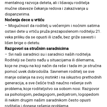
mentalnog razvoja deteta, ali i lišavaju roditelja
mučne obaveze čekanja redova i zakazivanja u
dispanzerima.
Noćenja dece u vrtiću
– Mogućnost da roditelj u večernjim i noćnim satima
ostavi dete u vrtiću pruža prezaposlenom roditelju 21.
veka priliku da se opusti ili izađe, bez griže savesti i
lišen brige o detetu.
Razgovori sa stručnim saradnicima
– Svi naši saradnici su i saradnici naših roditelja.
Roditelji se često nađu u situacijama ili dilemama,
koje ne znaju na koji način da reše i tada im je stručna
pomoć uvek dobrodošla. Savremen roditelj se sve
manje oslanja na svoj instinkt i na iskustvo prethodnih
generacija, a sve češće traži naučno rešenje svih
problema, koje roditeljstvo sa sobom nosi. Razgovor
sa psihologom, pedagogom, pedijatrom, logopedom
ili nekim drugim našim saradnikom često opusti
roditelja i donese rešenje problema.