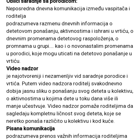
Oblici saradnje sa porodicom:
Neposredna dnevna komunikacija između vaspitača i
roditelja
podrazumeva razmenu dnevnih informacija o
detetovom ponašanju, aktivnostima i ishrani u vrtiću, o
dnevnim promenama detetovog raspoloženja, o
promnama u grupi…. kao i o novonastalim promenama
u porodici, koje mogu uticati na detetovo ponašanje u
vrtiću.
Video nadzor
je najotvoreniji i nezamenljiv vid saradnje porodice i
vrtića. Putem video nadzora roditelj svakodnevno
dobija jasnu sliku o ponašanju svog deteta u kolektivu,
o aktivnostima u kojima dete u toku dana više ili
manje učestvuje. Video nadzor pomaže roditeljima da
sagledaju kompletnu ličnost svog deteta, koje se
neretko ponaša različito u kolektivu i kod kuće.
Pisana komunikacija
podrazumeva prenos važnih informacija roditeljima