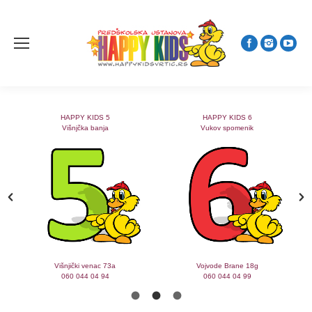
HAPPY KIDS 5
HAPPY KIDS 6
Višnjčka banja
Vukov spomenik
Višnjički venac 73a
Vojvode Brane 18g
060 044 04 94
060 044 04 99