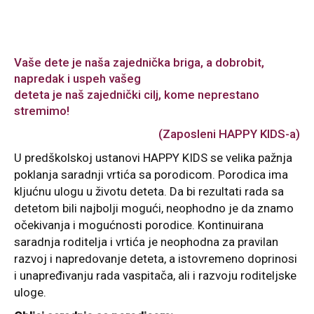
Vaše dete je naša zajednička briga, a dobrobit,
napredak i uspeh vašeg
deteta je naš zajednički cilj, kome neprestano
stremimo!
(Zaposleni HAPPY KIDS-a)
U predškolskoj ustanovi HAPPY KIDS se velika pažnja
poklanja saradnji vrtića sa porodicom. Porodica ima
kljućnu ulogu u životu deteta. Da bi rezultati rada sa
detetom bili najbolji mogući, neophodno je da znamo
očekivanja i mogućnosti porodice. Kontinuirana
saradnja roditelja i vrtića je neophodna za pravilan
razvoj i napredovanje deteta, a istovremeno doprinosi
i unapređivanju rada vaspitača, ali i razvoju roditeljske
uloge.