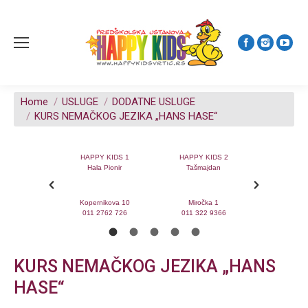
You are here:
Home
USLUGE
DODATNE USLUGE
KURS NEMAČKOG JEZIKA „HANS HASE“
HAPPY KIDS 2
HAPPY KIDS 3
HAPPY KIDS 4
Tašmajdan
Zvezdin stadion
Novi Beograd
Miročka 1
Rajka Mitića 18a
Bul.Zorana Đinđića 82
011 322 9366
011 666 7746
011 311 3416
KURS NEMAČKOG JEZIKA „HANS
HASE“