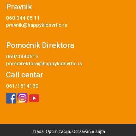
Pravnik
060 044 05 11
pravnik@happykidsvrtic.rs
Pomoćnik Direktora
060/0440513
pomdirektora@happykidsvrtic.rs
Call centar
061/1514130
Izrada
,
Optimizacija
,
Održavanje
sajta