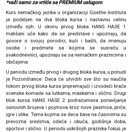
*važi samo za vrtiće sa PREMIUM uslugom
Kurs nemačkog jezika u organizaciji Goethe-Instituta
je podeljen na dva bloka kursa i nastavnu celinu
između njih. U okviru prvog bloka HANS HASE 1
mališani uče kako da se predstave i upoznaju, da
govore o svojoj porodici, kući i bašti, da imenuju
osobe i predmete sa kojima se susreću u
svakodnevnici, upoznaju se sa nemačkim praznicima i
običajima.
U periodu između prvog i drugog bloka kursa, u ponudi
je Pozorištance. Deca će utvrditi sve što su naučila
tokom prvog bloka kursa pripremajući i izvodeći kraće
scenske komade sa lutkama, maskama i slično. Drugi
blok kursa HANS HASE 2 podrazumeva ponavljanje
osnovnih brojeva i pojmova kroz nove pesmice, priče,
igre i slike. Teme kojima se deca bave na časovima su
prevozna sredstva, odeća i obuća, godišnja doba,
sportovi i slično. U periodu uskršnjih praznika fokus je