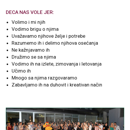
DECA NAS VOLE JER:
Volimo i mi njih
Vodimo brigu o njima
Uvažavamo njihove želje i potrebe
Razumemo ih i delimo njihova osećanja
Ne kažnjavamo ih
Družimo se sa njima
Vodimo ih na izlete, zimovanja i letovanja
Učimo ih
Mnogo sa njima razgovaramo
Zabavljamo ih na duhovit i kreativan način