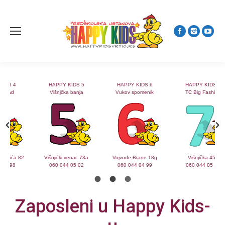
HAPPY KIDS 5
HAPPY KIDS 6
HAPPY KIDS 7
Višnjčka banja
Vukov spomenik
TC Big Fashion
2
Višnjički venac 73a
Vojvode Brane 18g
Višnjička 45a
060 044 05 02
060 044 04 99
060 044 05 16
Zaposleni u Happy Kids-