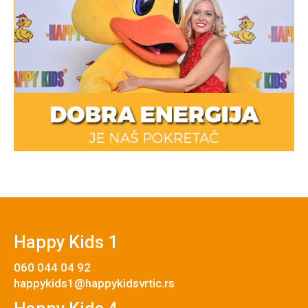
Happy Kids 1
060 044 04 92
happykids1@happykidsvrtic.rs