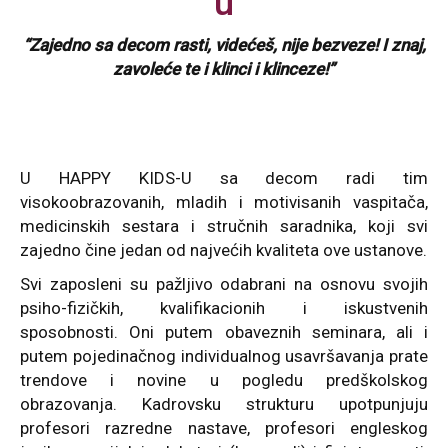
u
“Zajedno sa decom rasti, videćeš, nije bezveze!
I znaj,
zavoleće te i klinci i klinceze!”
U HAPPY KIDS-U sa decom radi tim
visokoobrazovanih, mladih i motivisanih vaspitača,
medicinskih sestara i stručnih saradnika, koji svi
zajedno čine jedan od najvećih kvaliteta ove ustanove.
Svi zaposleni su pažljivo odabrani na osnovu svojih
psiho-fizičkih, kvalifikacionih i iskustvenih
sposobnosti. Oni putem obaveznih seminara, ali i
putem pojedinačnog individualnog usavršavanja prate
trendove i novine u pogledu predškolskog
obrazovanja. Kadrovsku strukturu upotpunjuju
profesori razredne nastave, profesori engleskog