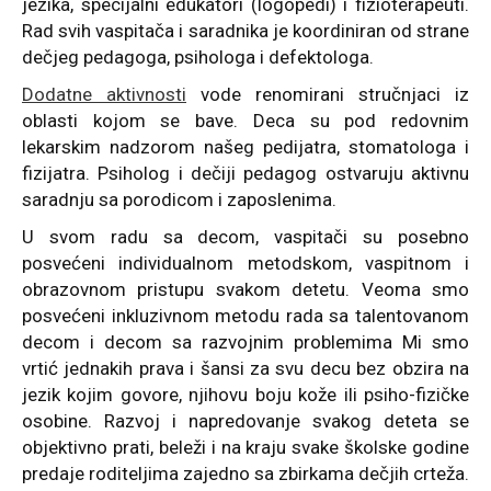
jezika, specijalni edukatori (logopedi) i fizioterapeuti.
Rad svih vaspitača i saradnika je koordiniran od strane
dečjeg pedagoga, psihologa i defektologa.
Dodatne aktivnosti
vode renomirani stručnjaci iz
oblasti kojom se bave. Deca su pod redovnim
lekarskim nadzorom našeg pedijatra, stomatologa i
fizijatra. Psiholog i dečiji pedagog ostvaruju aktivnu
saradnju sa porodicom i zaposlenima.
U svom radu sa decom, vaspitači su posebno
posvećeni individualnom metodskom, vaspitnom i
obrazovnom pristupu svakom detetu. Veoma smo
posvećeni inkluzivnom metodu rada sa talentovanom
decom i decom sa razvojnim problemima Mi smo
vrtić jednakih prava i šansi za svu decu bez obzira na
jezik kojim govore, njihovu boju kože ili psiho-fizičke
osobine. Razvoj i napredovanje svakog deteta se
objektivno prati, beleži i na kraju svake školske godine
predaje roditeljima zajedno sa zbirkama dečjih crteža.