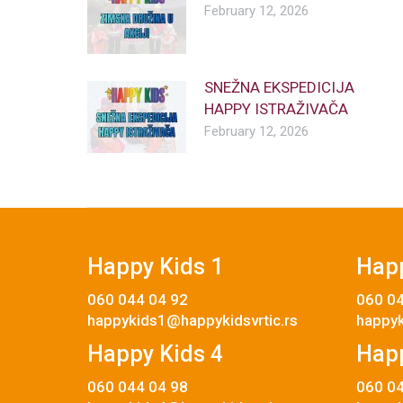
February 12, 2026
SNEŽNA EKSPEDICIJA
HAPPY ISTRAŽIVAČA
February 12, 2026
Happy Kids 1
Happ
060 044 04 92
060 04
happykids1@happykidsvrtic.rs
happyk
Happy Kids 4
Happ
060 044 04 98
060 04