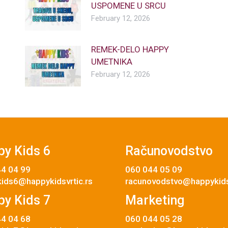
USPOMENE U SRCU
February 12, 2026
REMEK-DELO HAPPY
UMETNIKA
February 12, 2026
y Kids 6
Računovodstvo
4 04 99
060 044 05 09
ids6@happykidsvrtic.rs
racunovodstvo@happykidsv
y Kids 7
Marketing
4 04 68
060 044 05 28