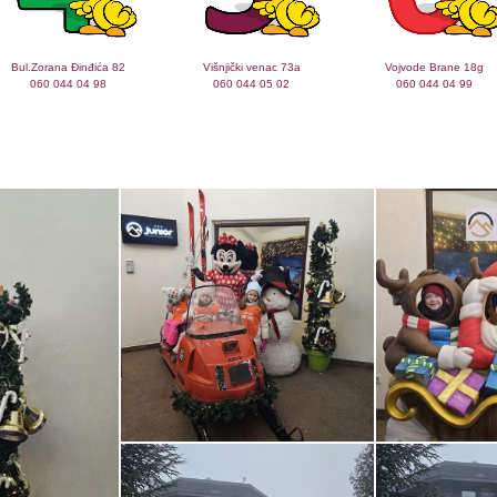
Bul.Zorana Đinđića 82
Višnjički venac 73a
Vojvode Brane 18g
060 044 04 98
060 044 05 02
060 044 04 99