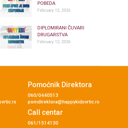
POBEDA
February 12, 2026
DIPLOMIRANI ČUVARI
DRUGARSTVA
February 12, 2026
Pomoćnik Direktora
060/0440513
rtic.rs
pomdirektora@happykidsvrtic.rs
Call centar
061/1514130