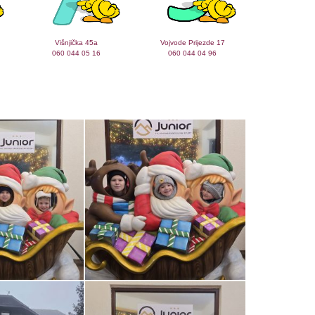
Višnjička 45a
Vojvode Prijezde 17
060 044 05 16
060 044 04 96