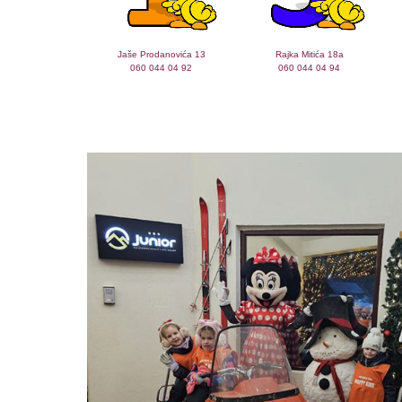
Jaše Prodanovića 13
Rajka Mitića 18a
060 044 04 92
060 044 04 94