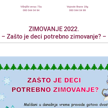
Višnjički venac 73a
Vojvode Brane 18g
060 044 04 94
060 044 04 99
ZIMOVANJE 2022.
– Zašto je deci potrebno zimovanje? –