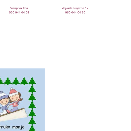
Višnjička 45a
Vojvode Prijezde 17
060 044 04 68
060 044 04 96