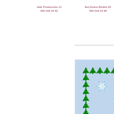
Jaše Prodanovića 13
Bul.Zorana Đinđića 82
060 044 04 92
060 044 04 98