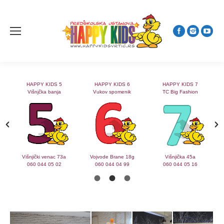
HAPPY KIDS 5
HAPPY KIDS 6
HAPPY KIDS 7
Višnjčka banja
Vukov spomenik
TC Big Fashion
2
Višnjički venac 73a
Vojvode Brane 18g
Višnjička 45a
060 044 05 02
060 044 04 99
060 044 05 16