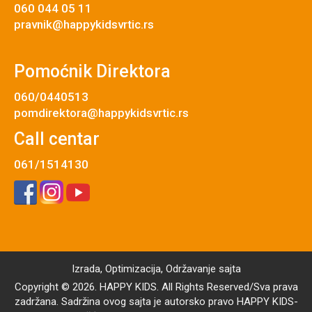
060 044 05 11
pravnik@happykidsvrtic.rs
Pomoćnik Direktora
060/0440513
pomdirektora@happykidsvrtic.rs
Call centar
061/1514130
Izrada
,
Optimizacija
,
Održavanje
sajta
Copyright © 2026. HAPPY KIDS. All Rights Reserved/Sva prava
zadržana. Sadržina ovog sajta je autorsko pravo HAPPY KIDS-