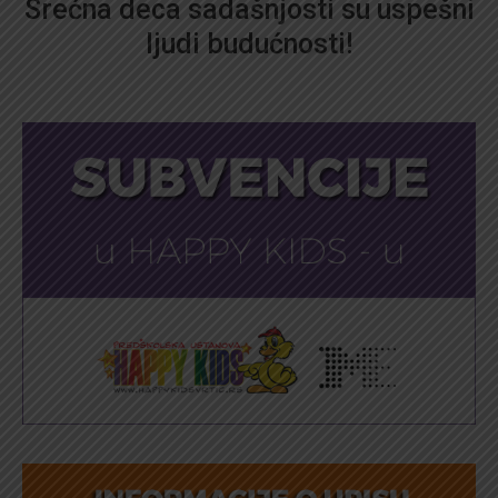
Srećna deca sadašnjosti su uspešni
ljudi budućnosti!