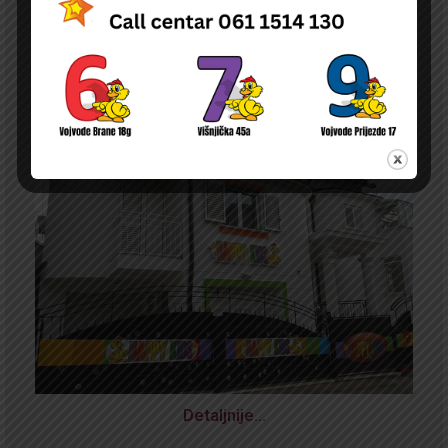
Detaljnije…
NOVA
ODLUKA O PRAVU NA NAKNADU DELA TROŠKOVA BORAVKA DECE U
PU ČIJI JE OSNIVAČ DURGO PRAVNO ILI FIZIČKO LICE NA TERITORIJI
GRADA BEOGRADA
Detaljnije…