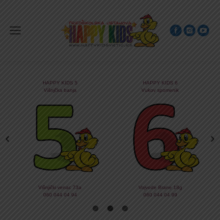
HAPPY KIDS 5
HAPPY KIDS 6
Višnjčka banja
Vukov spomenik
Višnjički venac 73a
Vojvode Brane 18g
060 044 04 94
060 044 04 99