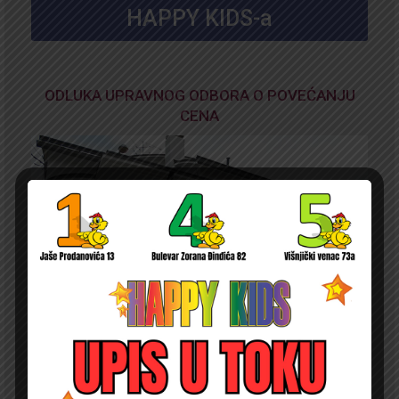
HAPPY KIDS-a
ODLUKA UPRAVNOG ODBORA O POVEĆANJU
CENA