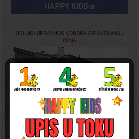
HAPPY KIDS-a
ODLUKA UPRAVNOG ODBORA O POVEĆANJU
CENA