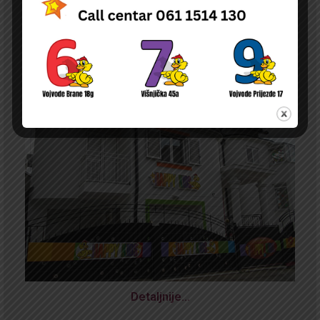
Detaljnije…
NOVA
ODLUKA O PRAVU NA NAKNADU DELA TROŠKOVA BORAVKA DECE U
PU ČIJI JE OSNIVAČ DURGO PRAVNO ILI FIZIČKO LICE NA TERITORIJI
GRADA BEOGRADA
Detaljnije…