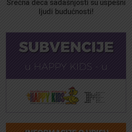
Srećna deca sadašnjosti su uspešni
ljudi budućnosti!