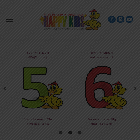
HAPPY KIDS 5
HAPPY KIDS 6
Višnjčka banja
Vukov spomenik
Višnjički venac 73a
Vojvode Brane 18g
060 044 04 94
060 044 04 99