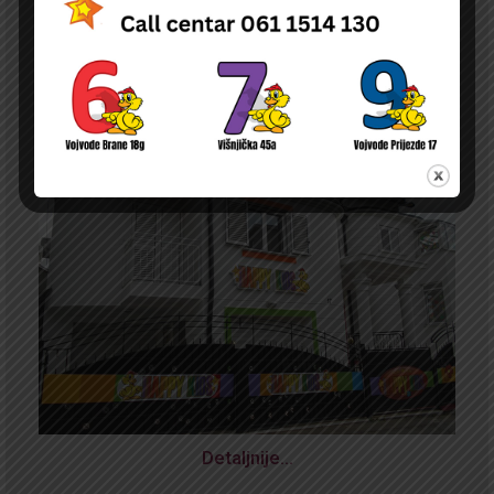
Detaljnije…
NOVA
ODLUKA O PRAVU NA NAKNADU DELA TROŠKOVA BORAVKA DECE U
PU ČIJI JE OSNIVAČ DURGO PRAVNO ILI FIZIČKO LICE NA TERITORIJI
GRADA BEOGRADA
Detaljnije…