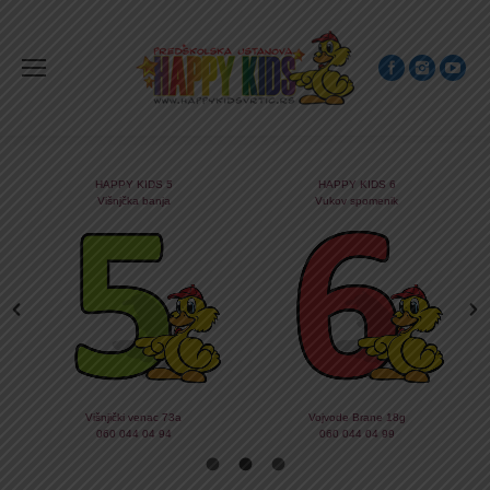
HAPPY KIDS 5
HAPPY KIDS 6
Višnjčka banja
Vukov spomenik
Višnjički venac 73a
Vojvode Brane 18g
060 044 04 94
060 044 04 99