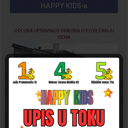
HAPPY KIDS-a
ODLUKA UPRAVNOG ODBORA O POVEĆANJU
CENA