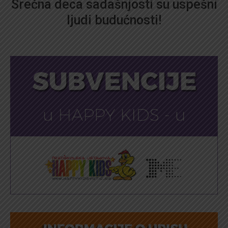
Srećna deca sadašnjosti su uspešni
ljudi budućnosti!