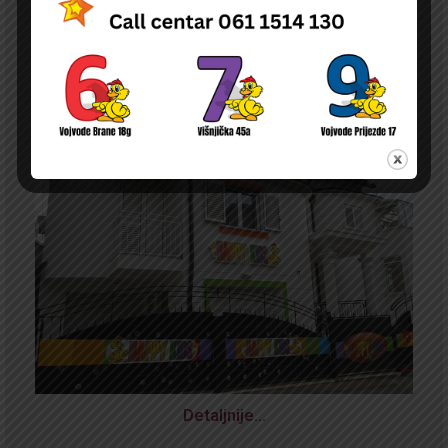
Detaljnije…
NOVA
ODLUKA O PRAVU NA NAKNADU DELA TROŠKOVA BORAVKA DECE U
PU ČIJI JE OSNIVAČ DURGO PRAVNO ILI FIZIČKO LICE NA TERITORIJI
GRADA BEOGRADA
Detaljnije…