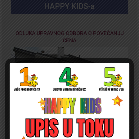
HAPPY KIDS-a
ODLUKA UPRAVNOG ODBORA O POVEĆANJU
CENA