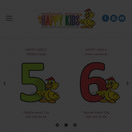
HAPPY KIDS 5
HAPPY KIDS 6
Višnjčka banja
Vukov spomenik
Višnjički venac 73a
Vojvode Brane 18g
060 044 04 94
060 044 04 99