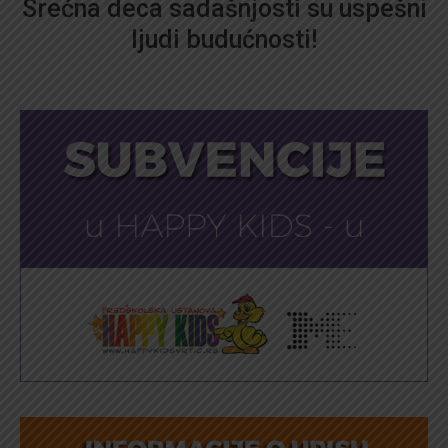
Srećna deca sadašnjosti su uspešni
ljudi budućnosti!