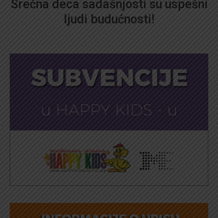
Srećna deca sadašnjosti su uspešni
ljudi budućnosti!