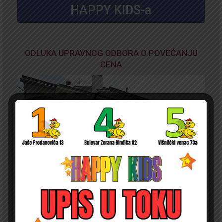
HAPPY KIDS-a
ODLUKA UPRAVNOG ODBORA O POVEĆANJU
CENA