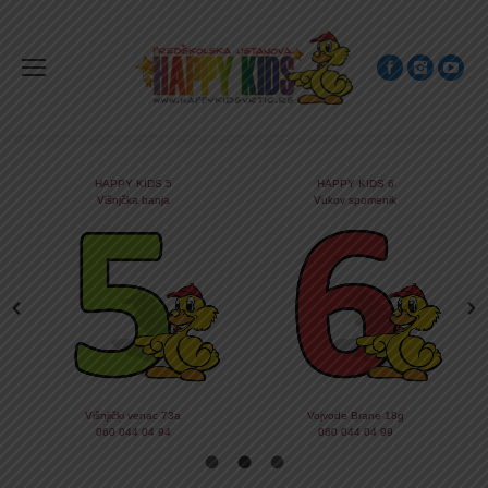
HAPPY KIDS 5
HAPPY KIDS 6
Višnjčka banja
Vukov spomenik
Višnjički venac 73a
Vojvode Brane 18g
060 044 04 94
060 044 04 99