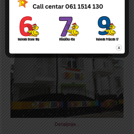
Detaljnije…
NOVA
ODLUKA O PRAVU NA NAKNADU DELA TROŠKOVA BORAVKA DECE U
PU ČIJI JE OSNIVAČ DURGO PRAVNO ILI FIZIČKO LICE NA TERITORIJI
GRADA BEOGRADA
Detaljnije…