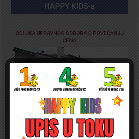
HAPPY KIDS-a
ODLUKA UPRAVNOG ODBORA O POVEĆANJU
CENA