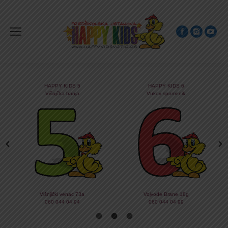
HAPPY KIDS 5
HAPPY KIDS 6
Višnjčka banja
Vukov spomenik
Višnjički venac 73a
Vojvode Brane 18g
060 044 04 94
060 044 04 99