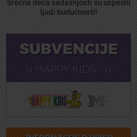
Srećna deca sadašnjosti su uspešni
ljudi budućnosti!