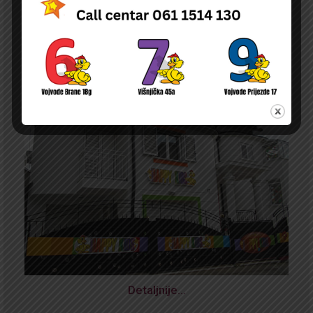
Detaljnije…
NOVA
ODLUKA O PRAVU NA NAKNADU DELA TROŠKOVA BORAVKA DECE U
PU ČIJI JE OSNIVAČ DURGO PRAVNO ILI FIZIČKO LICE NA TERITORIJI
GRADA BEOGRADA
Detaljnije…