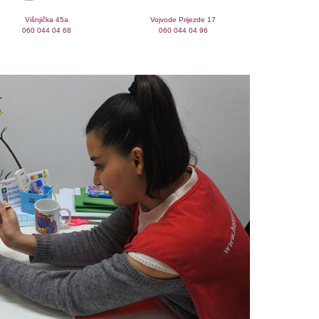
Višnjička 45a
Vojvode Prijezde 17
060 044 04 68
060 044 04 96