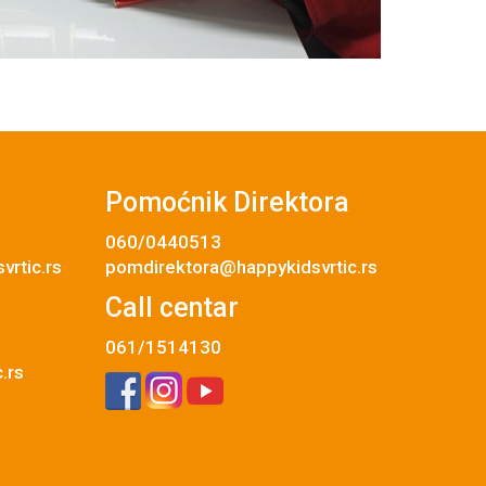
Pomoćnik Direktora
060/0440513
rtic.rs
pomdirektora@happykidsvrtic.rs
Call centar
061/1514130
.rs