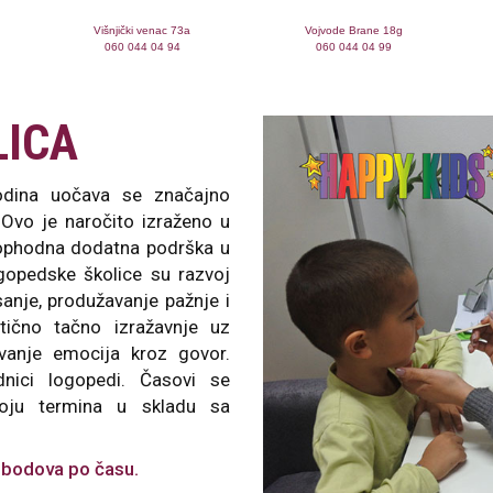
Višnjički venac 73a
Vojvode Brane 18g
060 044 04 94
060 044 04 99
LICA
godina uočava se značajno
Ovo je naročito izraženo u
eophodna dodatna podrška u
ogopedske školice su razvoj
sanje, produžavanje pažnje i
atično tačno izražavnje uz
avanje emocija kroz govor.
dnici logopedi. Časovi se
roju termina u skladu sa
8 bodova po času.