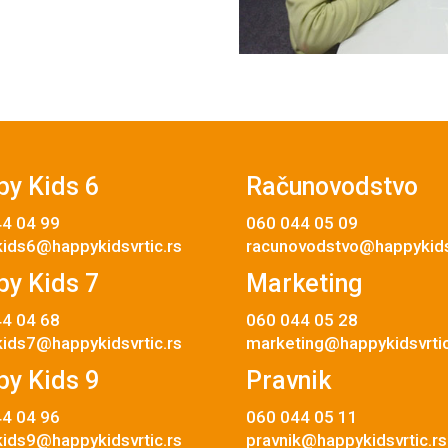
y Kids 6
Računovodstvo
4 04 99
060 044 05 09
ids6@happykidsvrtic.rs
racunovodstvo@happykidsv
y Kids 7
Marketing
4 04 68
060 044 05 28
ids7@happykidsvrtic.rs
marketing@happykidsvrtic
y Kids 9
Pravnik
4 04 96
060 044 05 11
ids9@happykidsvrtic.rs
pravnik@happykidsvrtic.rs