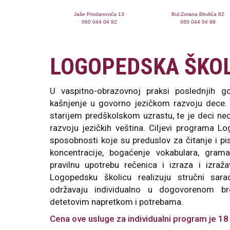
Jaše Prodanovića 13
Bul.Zorana Đinđića 82
060 044 04 92
060 044 04 98
LOGOPEDSKA ŠKO
U vaspitno-obrazovnoj praksi poslednjih 
kašnjenje u govorno jezičkom razvoju dece. 
starijem predškolskom uzrastu, te je deci n
razvoju jezičkih veština. Ciljevi programa L
sposobnosti koje su preduslov za čitanje i pi
koncentracije, bogaćenje vokabulara, gram
pravilnu upotrebu rečenica i izraza i izraž
Logopedsku školicu realizuju stručni sara
održavaju individualno u dogovorenom b
detetovim napretkom i potrebama.
Cena ove usluge za individualni program je 1