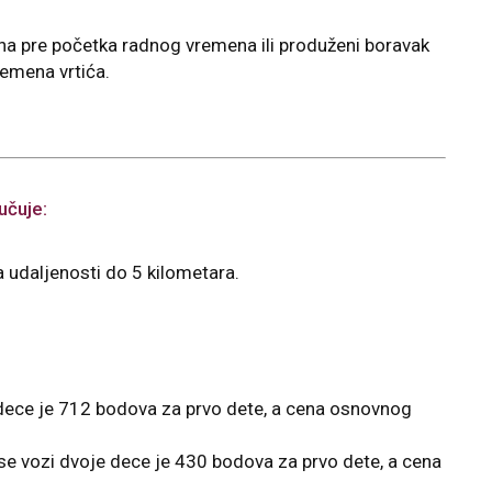
na pre početka radnog vremena ili produženi boravak
emena vrtića.
učuje:
a udaljenosti do 5 kilometara.
 dece je 712 bodova za prvo dete, a cena osnovnog
se vozi dvoje dece je 430 bodova za prvo dete, a cena