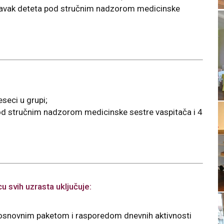
boravak deteta pod stručnim nadzorom medicinske
seci u grupi;
pod stručnim nadzorom medicinske sestre vaspitača i 4
vih uzrasta uključuje:
 osnovnim paketom i rasporedom dnevnih aktivnosti