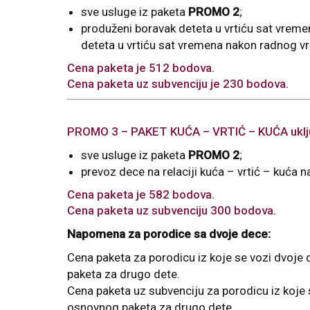
sve usluge iz paketa
PROMO 2
;
produženi boravak deteta u vrtiću sat vreme
deteta u vrtiću sat vremena nakon radnog vr
Cena paketa je 512 bodova.
Cena paketa uz subvenciju je 230 bodova.
PROMO 3 – PAKET KUĆA – VRTIĆ – KUĆA uklj
sve usluge iz paketa
PROMO 2
;
prevoz dece na relaciji kuća – vrtić – kuća n
Cena paketa je 582 bodova.
Cena paketa uz subvenciju 300 bodova.
Napomena za porodice sa dvoje dece:
Cena paketa za porodicu iz koje se vozi dvoje
paketa za drugo dete.
Cena paketa uz subvenciju za porodicu iz koje 
osnovnog paketa za drugo dete.