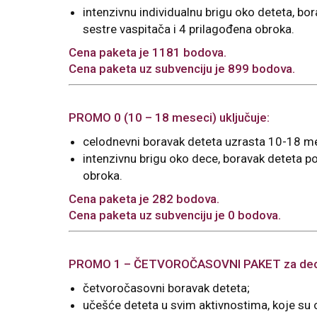
intenzivnu individualnu brigu oko deteta, 
sestre vaspitača i 4 prilagođena obroka.
Cena paketa je 1181 bodova.
Cena paketa uz subvenciju je 899 bodova.
PROMO 0 (10 – 18 meseci) uključuje:
celodnevni boravak deteta uzrasta 10-18 me
intenzivnu brigu oko dece, boravak deteta 
obroka.
Cena paketa je 282 bodova.
Cena paketa uz subvenciju je 0 bodova.
PROMO 1 – ČETVOROČASOVNI PAKET za decu s
četvoročasovni boravak deteta;
učešće deteta u svim aktivnostima, koje su