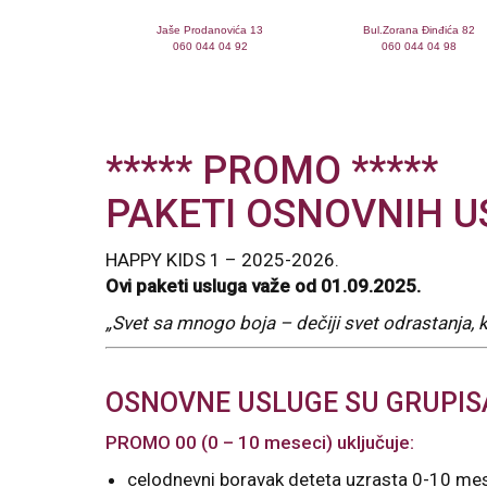
Jaše Prodanovića 13
Bul.Zorana Đinđića 82
060 044 04 92
060 044 04 98
***** PROMO *****
PAKETI OSNOVNIH 
HAPPY KIDS 1 – 2025-2026.
Ovi paketi usluga važe od 01.09.2025.
„Svet sa mnogo boja – dečiji svet odrastanja, k
OSNOVNE USLUGE SU GRUPIS
PROMO 00 (0 – 10 meseci) uključuje:
celodnevni boravak deteta uzrasta 0-10 mese