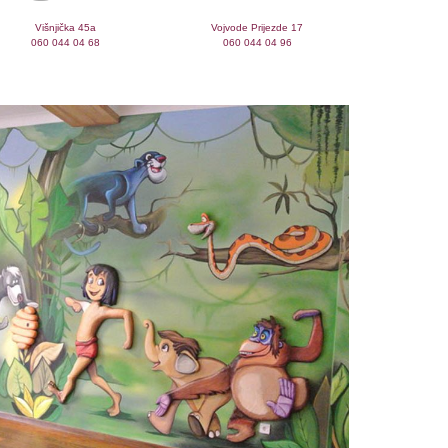
Višnjička 45a
Vojvode Prijezde 17
060 044 04 68
060 044 04 96