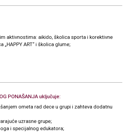
aktivnostima: aikido, školica sporta i korektivne
ca „HAPPY ART“ i školica glume;
G PONAŠANJA uključuje:
ašanjem ometa rad dece u grupi i zahteva dodatnu
varajuće uzrasne grupe;
oga i specijalnog edukatora;