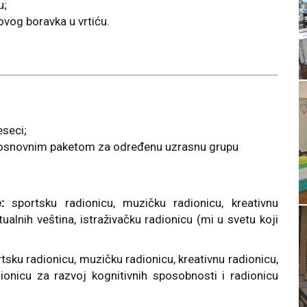
u;
ovog boravka u vrtiću.
eseci;
u osnovnim paketom za određenu uzrasnu grupu
:
sportsku radionicu, muzičku radionicu, kreativnu
tualnih veština, istraživačku radionicu (mi u svetu koji
tsku radionicu, muzičku radionicu, kreativnu radionicu,
dionicu za razvoj kognitivnih sposobnosti i radionicu