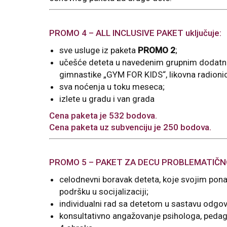
PROMO 4 – ALL INCLUSIVE PAKET uključuje:
sve usluge iz paketa
PROMO 2
;
učešće deteta u navedenim grupnim dodatnim 
gimnastike „GYM FOR KIDS“, likovna radioni
sva noćenja u toku meseca;
izlete u gradu i van grada
Cena paketa je 532 bodova.
Cena paketa uz subvenciju je 250 bodova.
PROMO 5 – PAKET ZA DECU PROBLEMATIČNO
celodnevni boravak deteta, koje svojim pon
podršku u socijalizaciji;
individualni rad sa detetom u sastavu odgo
konsultativno angažovanje psihologa, pedag