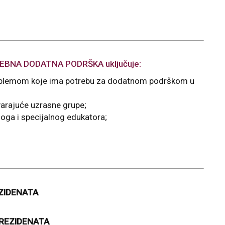
EBNA DODATNA PODRŠKA uključuje:
roblemom koje ima potrebu za dodatnom podrškom u
varajuće uzrasne grupe;
oga i specijalnog edukatora;
ZIDENATA
EREZIDENATA