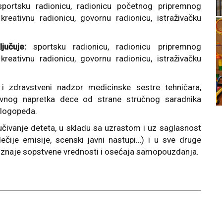
portsku radionicu, radionicu početnog pripremnog
reativnu radionicu, govornu radionicu, istraživačku
učuje:
sportsku radionicu, radionicu pripremnog
reativnu radionicu, govornu radionicu, istraživačku
i zdravstveni nadzor medicinske sestre tehničara,
tivnog napretka dece od strane stručnog saradnika
 logopeda.
ivanje deteta, u skladu sa uzrastom i uz saglasnost
(dečije emisije, scenski javni nastupi…) i u sve druge
poznaje sopstvene vrednosti i osećaja samopouzdanja.