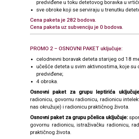
predviđene u toku detetovog boravka u vrtić
sve obroke koji se serviraju u trenutku detet
Cena paketa je 282 bodova.
Cena paketa uz subvenciju je 0 bodova.
PROMO 2 – OSNOVNI PAKET uključuje:
celodnevni boravak deteta starijeg od 18 m
učešće deteta u svim aktivnostima, koje s
predviđene;
4 obroka.
Osnovni paket za grupu leptirića uključuje
radionicu, govornu radionicu, radionicu intelek
nas okružuje) i radionicu praktičnog života.
Osnovni paket za grupu pčelica uključuje:
spor
govornu radionicu, istraživačku radionicu, ra
praktičnog života.