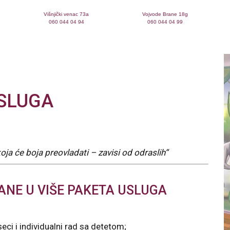
Višnjički venac 73a
Vojvode Brane 18g
060 044 04 94
060 044 04 99
USLUGA
oja će boja preovladati – zavisi od odraslih“
ANE U VIŠE PAKETA USLUGA
ci i individualni rad sa detetom;