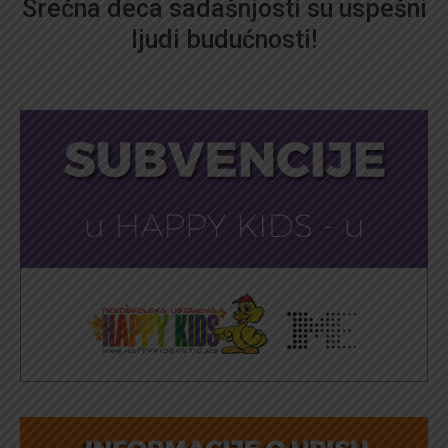
Srećna deca sadašnjosti su uspešni
ljudi budućnosti!