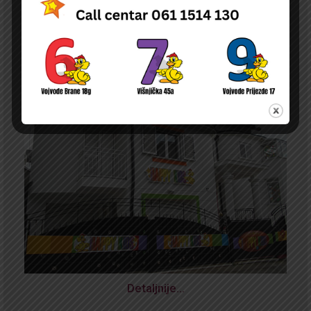
Detaljnije…
NOVA
ODLUKA O PRAVU NA NAKNADU DELA TROŠKOVA BORAVKA DECE U
PU ČIJI JE OSNIVAČ DURGO PRAVNO ILI FIZIČKO LICE NA TERITORIJI
GRADA BEOGRADA
Detaljnije…