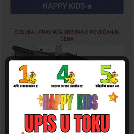
HAPPY KIDS-a
ODLUKA UPRAVNOG ODBORA O POVEĆANJU
CENA