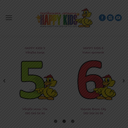
HAPPY KIDS 5
HAPPY KIDS 6
Višnjčka banja
Vukov spomenik
Višnjički venac 73a
Vojvode Brane 18g
060 044 04 94
060 044 04 99