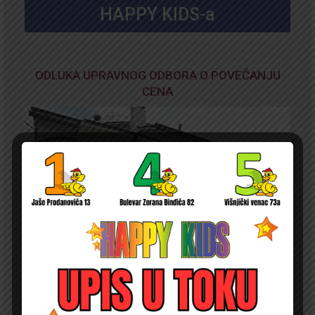
HAPPY KIDS-a
ODLUKA UPRAVNOG ODBORA O POVEĆANJU
CENA