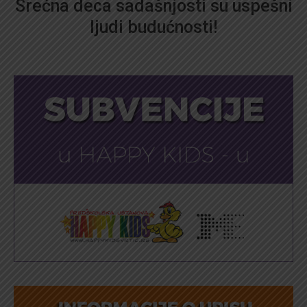
Srećna deca sadašnjosti su uspešni
ljudi budućnosti!