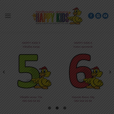
HAPPY KIDS 5
HAPPY KIDS 6
Višnjčka banja
Vukov spomenik
Višnjički venac 73a
Vojvode Brane 18g
060 044 04 94
060 044 04 99