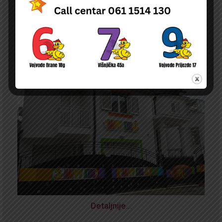
Detaljnije…
NOVA
ODLUKA O PRAVU NA NAKNADU DELA TROŠKOVA BORAVKA DECE U
PU ČIJI JE OSNIVAČ DURGO PRAVNO ILI FIZIČKO LICE NA TERITORIJI
GRADA BEOGRADA
Detaljnije…