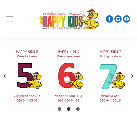
HAPPY KIDS 5
HAPPY KIDS 6
HAPPY KIDS 7
Višnjčka banja
Vukov spomenik
TC Big Fashion
2
Višnjički venac 73a
Vojvode Brane 18g
Višnjička 45a
060 044 05 02
060 044 04 99
060 044 05 16