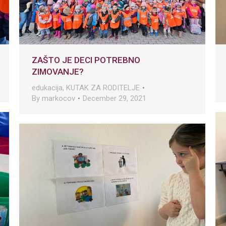
ZAŠTO JE DECI POTREBNO
ZIMOVANJE?
edukacija
,
KUTAK ZA RODITELJE
By
markocov
December 29, 2021