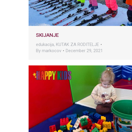
SKIJANJE
edukacija
,
KUTAK ZA RODITELJE
By
markocov
December 29, 2021