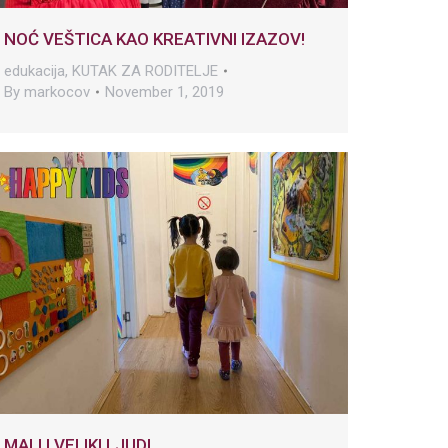
NOĆ VEŠTICA KAO KREATIVNI IZAZOV!
edukacija
,
KUTAK ZA RODITELJE
By
markocov
November 1, 2019
MALI I VELIKI LJUDI