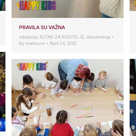
PRAVILA SU VAŽNA
edukacija
,
KUTAK ZA RODITELJE
,
obavestenja
By
markocov
April 24, 2020