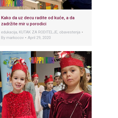
Kako da uz decu radite od kuće, a da
zadržite mir u porodici
edukacija
,
KUTAK ZA RODITELJE
,
obavestenja
By
markocov
April 29, 2020