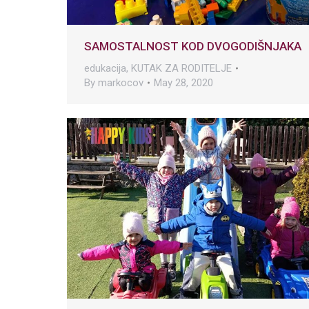
SAMOSTALNOST KOD DVOGODIŠNJAKA
edukacija
,
KUTAK ZA RODITELJE
By
markocov
May 28, 2020