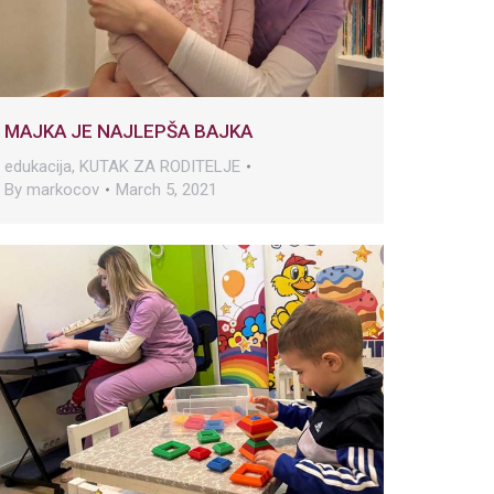
MAJKA JE NAJLEPŠA BAJKA
edukacija
,
KUTAK ZA RODITELJE
By
markocov
March 5, 2021