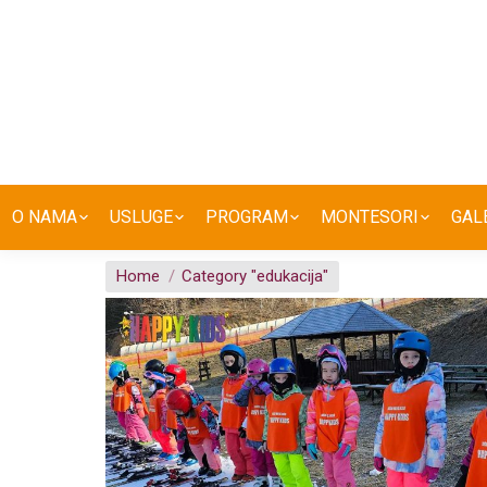
O NAMA
USLUGE
PROGRAM
MONTESORI
GAL
You are here:
Home
Category "edukacija"