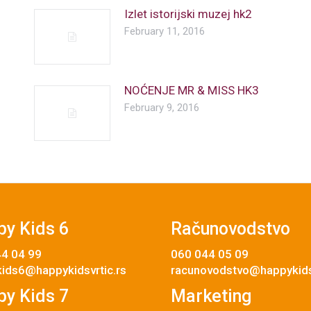
Izlet istorijski muzej hk2
February 11, 2016
NOĆENJE MR & MISS HK3
February 9, 2016
y Kids 6
Računovodstvo
4 04 99
060 044 05 09
ids6@happykidsvrtic.rs
racunovodstvo@happykidsv
y Kids 7
Marketing