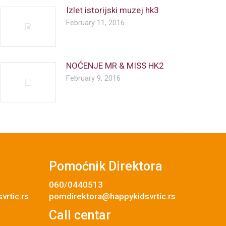
Izlet istorijski muzej hk3
February 11, 2016
NOĆENJE MR & MISS HK2
February 9, 2016
Pomoćnik Direktora
060/0440513
rtic.rs
pomdirektora@happykidsvrtic.rs
Call centar