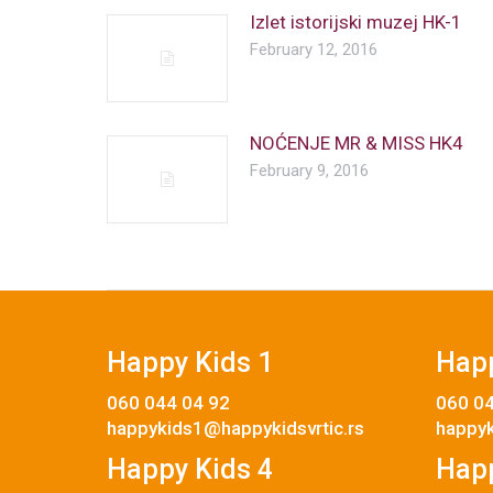
Izlet istorijski muzej HK-1
February 12, 2016
NOĆENJE MR & MISS HK4
February 9, 2016
Happy Kids 1
Happ
060 044 04 92
060 04
happykids1@happykidsvrtic.rs
happyk
Happy Kids 4
Happ