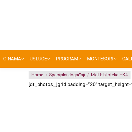
O NAMA
USLUGE
PROGRAM
MONTESORI
GAL
You are here:
Home
Specijalni događaji
Izlet biblioteka HK4
[dt_photos_jgrid padding=”20″ target_height=