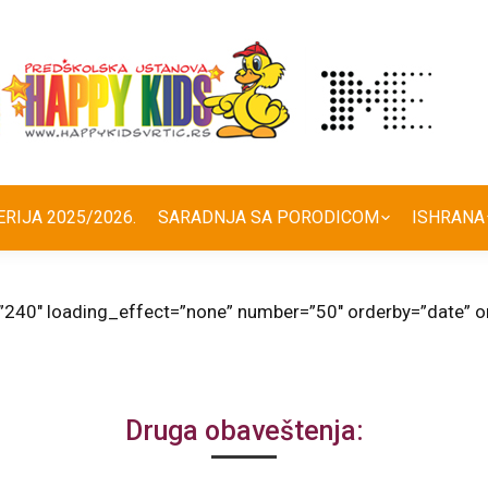
ERIJA 2025/2026.
SARADNJA SA PORODICOM
ISHRANA
”240″ loading_effect=”none” number=”50″ orderby=”date” or
Druga obaveštenja: