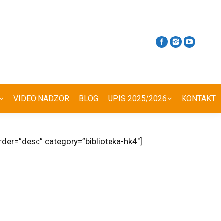
VIDEO NADZOR
BLOG
UPIS 2025/2026
KONTAKT
der=”desc” category=”biblioteka-hk4″]