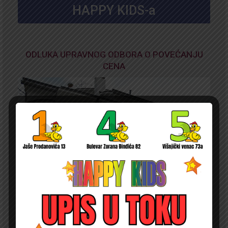
HAPPY KIDS-a
ODLUKA UPRAVNOG ODBORA O POVEĆANJU
CENA