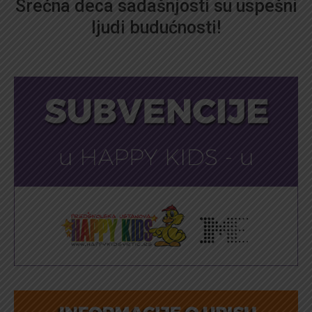
Srećna deca sadašnjosti su uspešni
ljudi budućnosti!