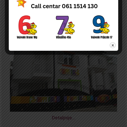
Detaljnije…
NOVA
ODLUKA O PRAVU NA NAKNADU DELA TROŠKOVA BORAVKA DECE U
PU ČIJI JE OSNIVAČ DURGO PRAVNO ILI FIZIČKO LICE NA TERITORIJI
GRADA BEOGRADA
Detaljnije…