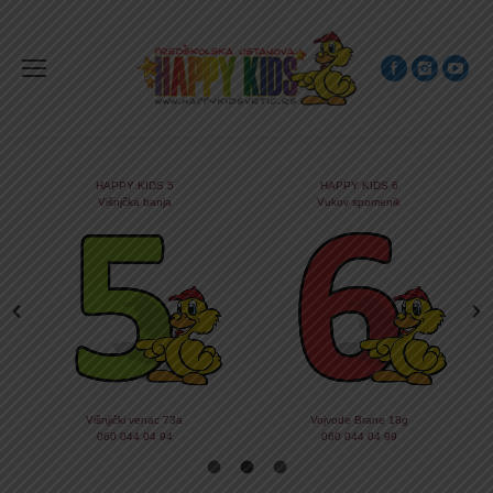
HAPPY KIDS 5
HAPPY KIDS 6
Višnjčka banja
Vukov spomenik
Višnjički venac 73a
Vojvode Brane 18g
060 044 04 94
060 044 04 99