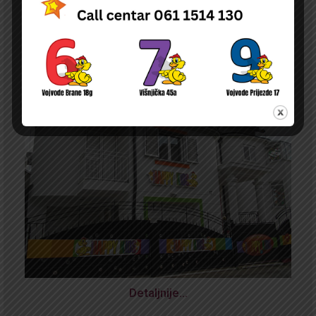
Detaljnije…
NOVA
ODLUKA O PRAVU NA NAKNADU DELA TROŠKOVA BORAVKA DECE U
PU ČIJI JE OSNIVAČ DURGO PRAVNO ILI FIZIČKO LICE NA TERITORIJI
GRADA BEOGRADA
Detaljnije…