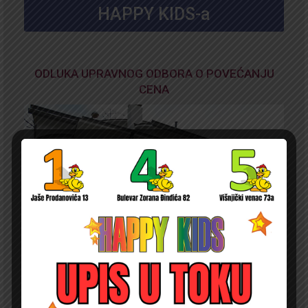
HAPPY KIDS-a
ODLUKA UPRAVNOG ODBORA O POVEĆANJU
CENA