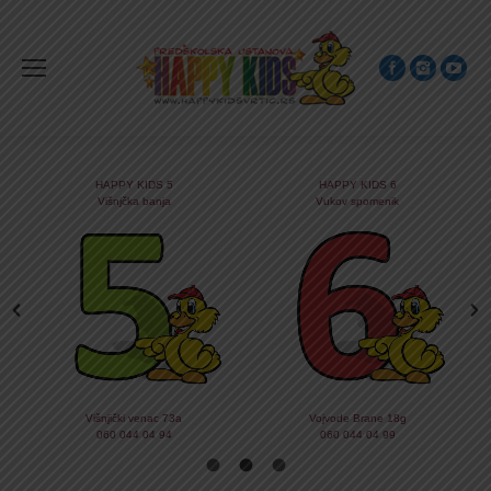
HAPPY KIDS 5
HAPPY KIDS 6
Višnjčka banja
Vukov spomenik
Višnjički venac 73a
Vojvode Brane 18g
060 044 04 94
060 044 04 99