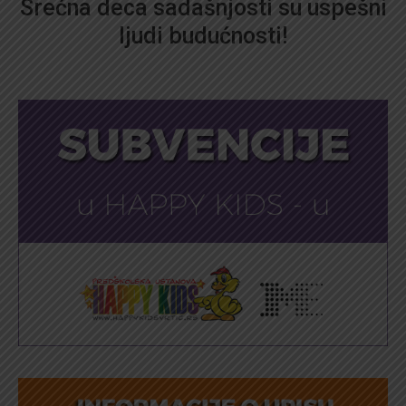
Srećna deca sadašnjosti su uspešni
ljudi budućnosti!