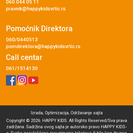
060 044 05 11
pravnik@happykidsvrtic.rs
Pomoćnik Direktora
060/0440513
pomdirektora@happykidsvrtic.rs
Call centar
061/1514130
Izrada
,
Optimizacija
,
Održavanje
sajta
Copyright © 2026. HAPPY KIDS. All Rights Reserved/Sva prava
zadržana. Sadržina ovog sajta je autorsko pravo HAPPY KIDS-
a. Svako neovlašćeno preuzimanje tekstova ili bilo kog drugog