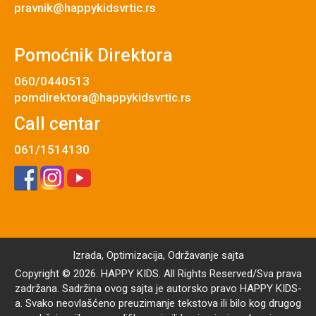
pravnik@happykidsvrtic.rs
Pomoćnik Direktora
060/0440513
pomdirektora@happykidsvrtic.rs
Call centar
061/1514130
Izrada
,
Optimizacija
,
Održavanje
sajta
Copyright © 2026. HAPPY KIDS. All Rights Reserved/Sva prava
zadržana. Sadržina ovog sajta je autorsko pravo HAPPY KIDS-
a. Svako neovlašćeno preuzimanje tekstova ili bilo kog drugog