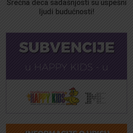
Srećna deca sadašnjosti su uspešni
ljudi budućnosti!