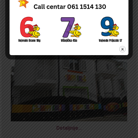
Detaljnije…
NOVA
ODLUKA O PRAVU NA NAKNADU DELA TROŠKOVA BORAVKA DECE U
PU ČIJI JE OSNIVAČ DURGO PRAVNO ILI FIZIČKO LICE NA TERITORIJI
GRADA BEOGRADA
Detaljnije…