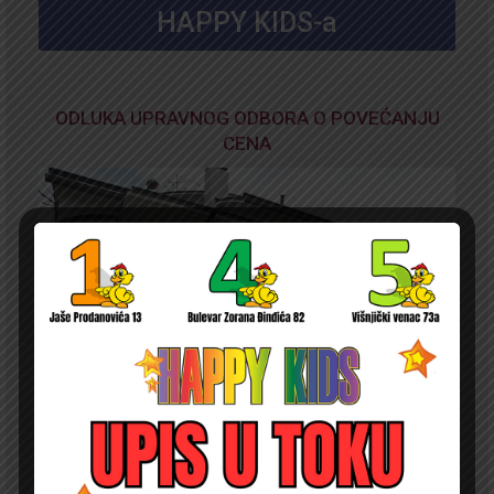
HAPPY KIDS-a
ODLUKA UPRAVNOG ODBORA O POVEĆANJU
CENA