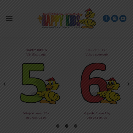
HAPPY KIDS 5
HAPPY KIDS 6
Višnjčka banja
Vukov spomenik
Višnjički venac 73a
Vojvode Brane 18g
060 044 04 94
060 044 04 99